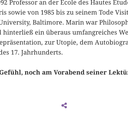
92 Professor an der École des Hautes Étud
ris sowie von 1985 bis zu seinem Tode Visi
niversity, Baltimore. Marin war Philosoph
 hinterließ ein überaus umfangreiches W
präsentation, zur Utopie, dem Autobiogr
es 17. Jahrhunderts.
Gefühl, noch am Vorabend seiner Lektü