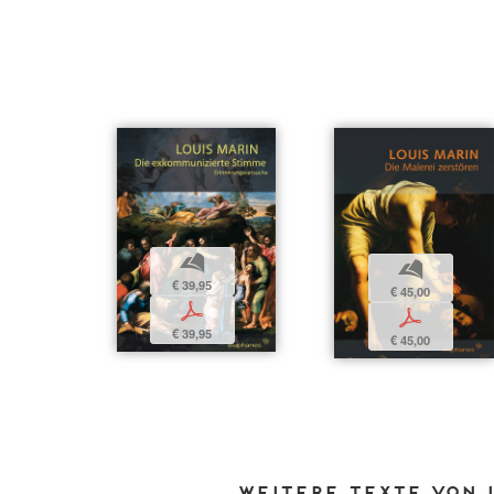
b
b
€ 39,95
€ 45,00
p
p
€ 39,95
€ 45,00
Weitere Texte von 