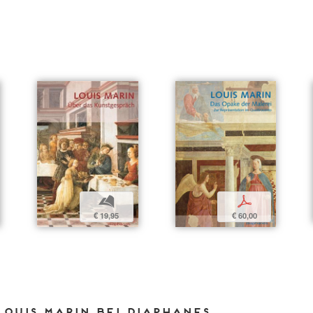
p
b
€ 60,00
€ 19,95
Louis Marin bei DIAPHANES