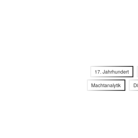
17. Jahrhundert
Machtanalytik
D