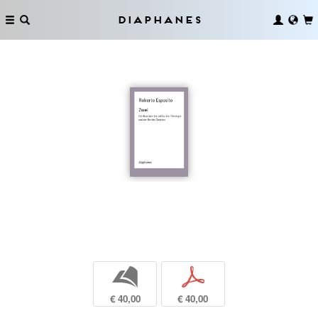
Diaphanes
b
p
€ 40,00
€ 40,00