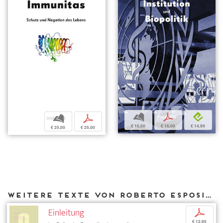
b
p
e
b
p
€ 16,00
€ 16,00
€ 14,99
€ 25,00
€ 25,00
Weitere Texte von Roberto Esposito bei DIAPHANES
Einleitung
p
€ 12,95