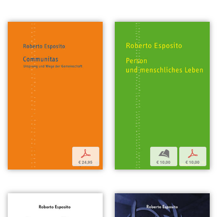
p
b
p
€ 24,95
€ 10,00
€ 10,00