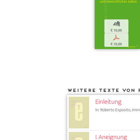
b
€ 10,00
p
€ 10,00
Weitere Texte von 
Einleitung
In: Roberto Esposito,
Immu
I. Aneignung