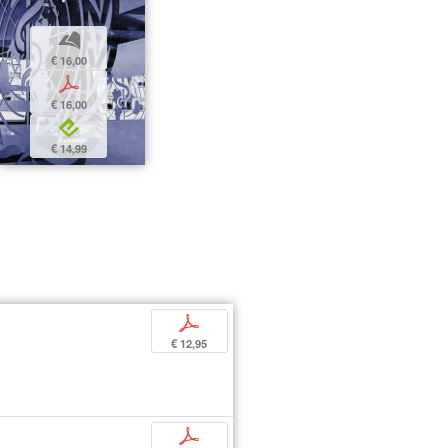
b
€ 16,00
p
€ 16,00
e
€ 14,99
p
€ 12,95
p