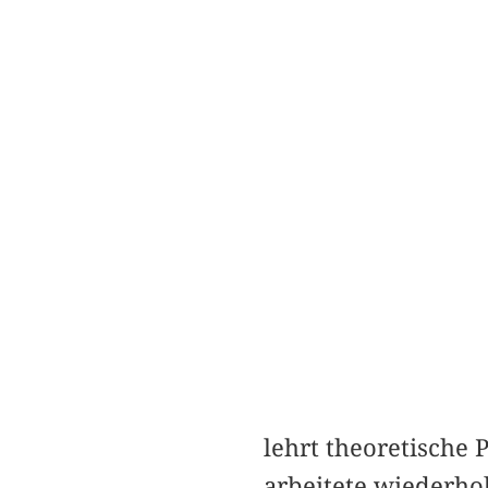
lehrt theoretische 
arbeitete wiederh