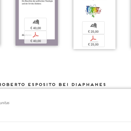
b
b
€ 40,00
€ 25,00
p
p
€ 40,00
€ 25,00
Roberto Esposito bei DIAPHANES
nitas