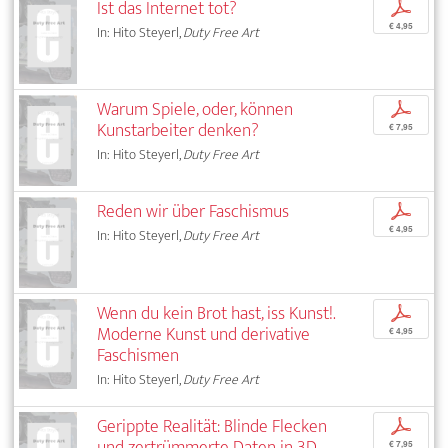
Ist das Internet tot?
p
€ 4,95
In: Hito Steyerl,
Duty Free Art
Warum Spiele, oder, können
p
Kunstarbeiter denken?
€ 7,95
In: Hito Steyerl,
Duty Free Art
Reden wir über Faschismus
p
€ 4,95
In: Hito Steyerl,
Duty Free Art
Wenn du kein Brot hast, iss Kunst!.
p
Moderne Kunst und derivative
€ 4,95
Faschismen
In: Hito Steyerl,
Duty Free Art
Gerippte Realität: Blinde Flecken
p
und zertrümmerte Daten in 3D
€ 7,95