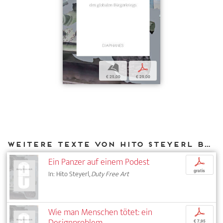
b
p
€ 25,00
€ 25,00
Weitere Texte von Hito Steyerl bei DIAPHANES
Ein Panzer auf einem Podest
p
gratis
In: Hito Steyerl,
Duty Free Art
Wie man Menschen tötet: ein
p
Designproblem
€ 7,95