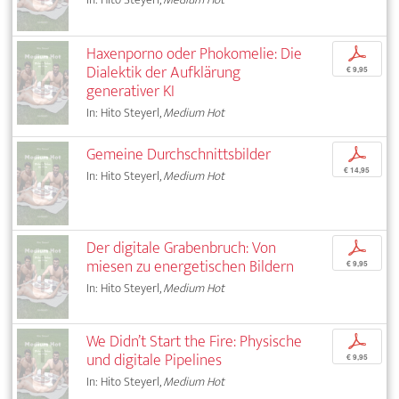
Haxenporno oder Phokomelie: Die
p
Dialektik der Aufklärung
€ 9,95
generativer KI
In: Hito Steyerl,
Medium Hot
Gemeine Durchschnittsbilder
p
€ 14,95
In: Hito Steyerl,
Medium Hot
Der digitale Grabenbruch: Von
p
miesen zu energetischen Bildern
€ 9,95
In: Hito Steyerl,
Medium Hot
We Didn’t Start the Fire: Physische
p
und digitale Pipelines
€ 9,95
In: Hito Steyerl,
Medium Hot