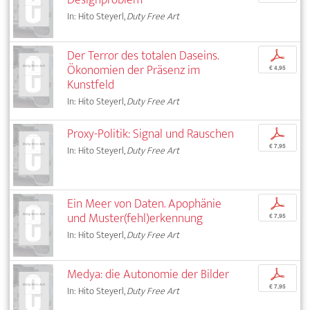
In: Hito Steyerl,
Duty Free Art
Der Terror des totalen Daseins.
p
Ökonomien der Präsenz im
€ 4,95
Kunstfeld
In: Hito Steyerl,
Duty Free Art
Proxy-Politik: Signal und Rauschen
p
€ 7,95
In: Hito Steyerl,
Duty Free Art
Ein Meer von Daten. Apophänie
p
und Muster(fehl)erkennung
€ 7,95
In: Hito Steyerl,
Duty Free Art
Medya: die Autonomie der Bilder
p
€ 7,95
In: Hito Steyerl,
Duty Free Art