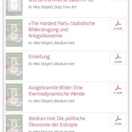
In: Hito Steyerl,
Duty Free Art
»The Hardest Part«: Statistische
p
Bilderzeugung und
€ 14,95
Kriegsökonomie
In: Hito Steyerl,
Medium Hot
Einleitung
p
€ 9,95
In: Hito Steyerl,
Medium Hot
Ausgebrannte Bilder: Eine
p
thermodynamische Wende
€ 14,95
In: Hito Steyerl,
Medium Hot
Medium Hot: Die politische
p
Ökonomie der Entropie
€ 9,95
In: Hito Steyerl,
Medium Hot