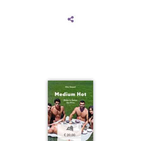
b
€ 20,00