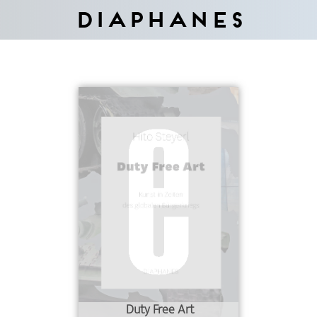
Diaphanes
Duty Free Art