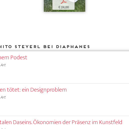
p
€ 24,00
Hito Steyerl bei DIAPHANES
inem Podest
 Art
n tötet: ein Designproblem
 Art
otalen Daseins. Ökonomien der Präsenz im Kunstfeld