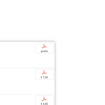
p
gratis
p
€ 7,95
p
€ 4,95