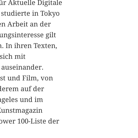
ür Aktuelle Digitale
studierte in Tokyo
n Arbeit an der
ngsinteresse gilt
. In ihren Texten,
sich mit
k auseinander.
nst und Film, von
derem auf der
ngeles und im
 Kunstmagazin
ower 100-Liste der