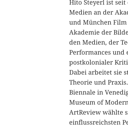
Hito Steyerl ist se
Medien an der Akad
und München Film u
Akademie der Bilde
den Medien, der Te
Performances und e
postkolonialer Krit
Dabei arbeitet sie 
Theorie und Praxis
Biennale in Venedi
Museum of Modern A
ArtReview wählte si
einflussreichsten P