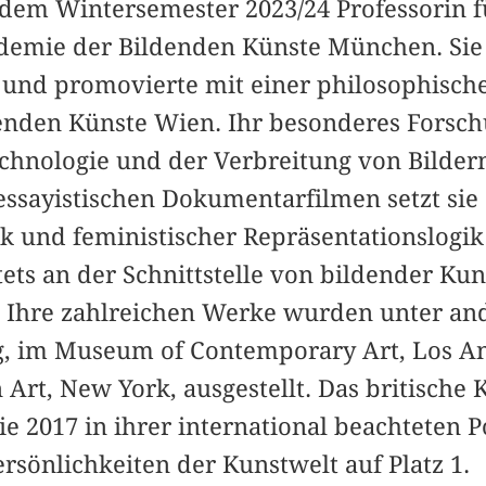
it dem Wintersemester 2023/24 Professorin f
emie der Bildenden Künste München. Sie 
nd promovierte mit einer philosophische
nden Künste Wien. Ihr besonderes Forschu
chnologie und der Verbreitung von Bildern
ssayistischen Dokumentarfilmen setzt sie 
ik und feministischer Repräsentationslogi
stets an der Schnittstelle von bildender Ku
. Ihre zahlreichen Werke wurden unter an
g, im Museum of Contemporary Art, Los A
rt, New York, ausgestellt. Das britische
e 2017 in ihrer international beachteten P
ersönlichkeiten der Kunstwelt auf Platz 1.