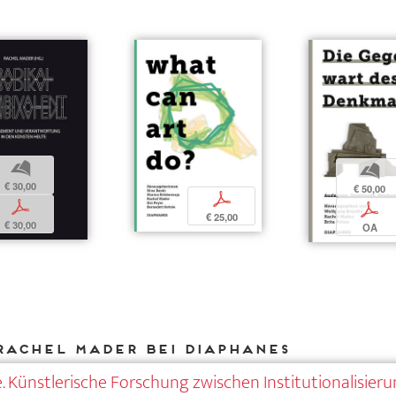
b
b
€ 30,00
€ 50,00
p
p
p
€ 25,00
€ 30,00
OA
Rachel Mader bei DIAPHANES
. Künstlerische Forschung zwischen Institutionalisier