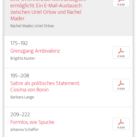
ermöglicht. Ein E-Mail-Austausch
€ 9,95
zwischen Uriel Orlow und Rachel
Mader
Rachel Mader, Uriel Orlow
175–192
Grenzgang Ambivalenz
p
€ 9,95
Brigitta Kuster
195–208
Satire als politisches Statement.
p
Cosima von Bonin
€ 9,95
Barbara Lange
209–222
Formlos, wie Spucke
p
€ 9,95
Johanna Schaffer