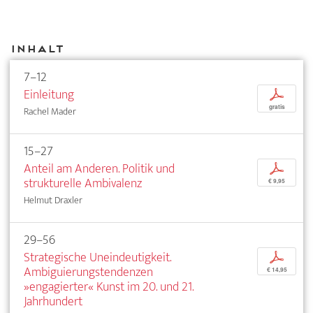
Inhalt
7–12
Einleitung
p
gratis
Rachel Mader
15–27
Anteil am Anderen. Politik und
p
strukturelle Ambivalenz
€ 9,95
Helmut Draxler
29–56
Strategische Uneindeutigkeit.
p
Ambiguierungstendenzen
€ 14,95
»engagierter« Kunst im 20. und 21.
Jahrhundert