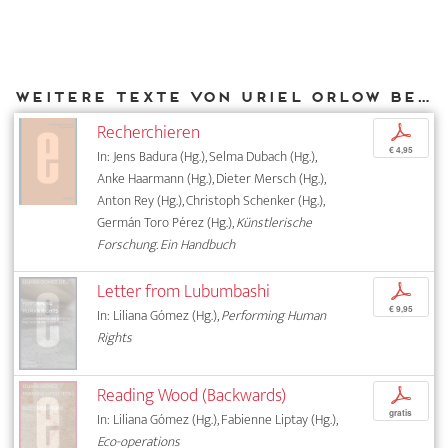
Weitere Texte von Uriel Orlow bei DIAPHANES
Recherchieren
p
€ 4,95
In: Jens Badura (Hg.), Selma Dubach (Hg.),
Anke Haarmann (Hg.), Dieter Mersch (Hg.),
Anton Rey (Hg.), Christoph Schenker (Hg.),
Germán Toro Pérez (Hg.),
Künstlerische
Forschung. Ein Handbuch
Letter from Lubumbashi
p
€ 9,95
In: Liliana Gómez (Hg.),
Performing Human
Rights
Reading Wood (Backwards)
p
gratis
In: Liliana Gómez (Hg.), Fabienne Liptay (Hg.),
Eco-operations