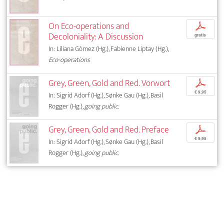
On Eco-operations and
p
Decoloniality: A Discussion
gratis
In: Liliana Gómez (Hg.), Fabienne Liptay (Hg.),
Eco-operations
Grey, Green, Gold and Red. Vorwort
p
€ 9,95
In: Sigrid Adorf (Hg.), Sønke Gau (Hg.), Basil
Rogger (Hg.),
going public.
Grey, Green, Gold and Red. Preface
p
€ 9,95
In: Sigrid Adorf (Hg.), Sønke Gau (Hg.), Basil
Rogger (Hg.),
going public.