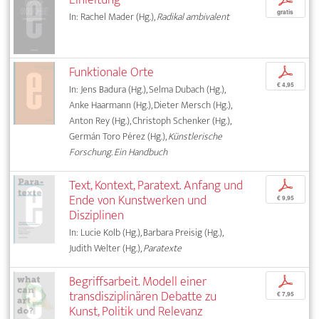
gratis
In: Rachel Mader (Hg.),
Radikal ambivalent
Funktionale Orte
p
€ 4,95
In: Jens Badura (Hg.), Selma Dubach (Hg.),
Anke Haarmann (Hg.), Dieter Mersch (Hg.),
Anton Rey (Hg.), Christoph Schenker (Hg.),
Germán Toro Pérez (Hg.),
Künstlerische
Forschung. Ein Handbuch
Text, Kontext, Paratext. Anfang und
p
Ende von Kunstwerken und
€ 9,95
Disziplinen
In: Lucie Kolb (Hg.), Barbara Preisig (Hg.),
Judith Welter (Hg.),
Paratexte
Begriffsarbeit. Modell einer
p
transdisziplinären Debatte zu
€ 7,95
Kunst, Politik und Relevanz