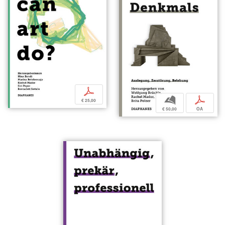
p
b
p
€ 25,00
€ 50,00
OA