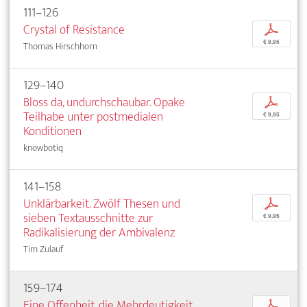
111–126
Crystal of Resistance
p
€ 9,95
Thomas Hirschhorn
129–140
Bloss da, undurchschaubar. Opake
p
Teilhabe unter postmedialen
€ 9,95
Konditionen
knowbotiq
141–158
Unklärbarkeit. Zwölf Thesen und
p
sieben Textausschnitte zur
€ 9,95
Radikalisierung der Ambivalenz
Tim Zulauf
159–174
Eine Offenheit, die Mehrdeutigkeit
p