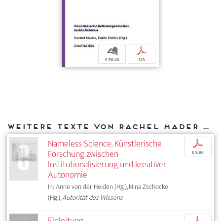
b
p
€ 50,00
OA
Weitere Texte von Rachel Mader bei DIAPHANES
Nameless Science. Künstlerische
p
Forschung zwischen
€ 9,95
Institutionalisierung und kreativer
Autonomie
In: Anne von der Heiden (Hg.), Nina Zschocke
(Hg.),
Autorität des Wissens
Einleitung
p