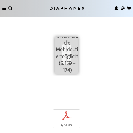
Diaphanes
Eine
Offenheit,
die
Mehrdeutigkeit
ermöglicht
(S. 159 –
174)
p
€ 9,95