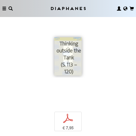
Diaphanes
Thinking
outside the
Tank
(S. 113 –
120)
p
€ 7,95