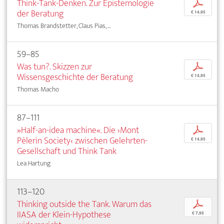
Think-Tank-Denken. Zur Epistemologie
p
der Beratung
€ 14,95
Thomas Brandstetter, Claus Pias, ...
59–85
Was tun?. Skizzen zur
p
Wissensgeschichte der Beratung
€ 14,95
Thomas Macho
87–111
»Half-an-idea machine«. Die ›Mont
p
Pèlerin Society‹ zwischen Gelehrten-
€ 14,95
Gesellschaft und Think Tank
Lea Hartung
113–120
Thinking outside the Tank. Warum das
p
IIASA der Klein-Hypothese
€ 7,95