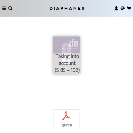
Diaphanes
Taking into
account
(S. 85 – 102)
p
gratis