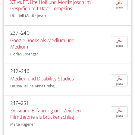
XT vs. ET. Ute Holl und Moritz Josch im
p
Gespräch mit Dave Tompkins
gratis
Ute Holl, Moritz Josch, ...
237–240
Google Books als Medium und
p
Medium
gratis
Florian Sprenger
242–246
Medien und Disability Studies
p
gratis
Larissa Bellina, Anna Grebe, ...
247–251
Zwischen Erfahrung und Zeichen.
p
Filmtheorie als Brückenschlag
gratis
Malte Hagener