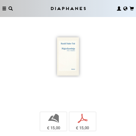
Diaphanes
b
p
€ 15,00
€ 15,00