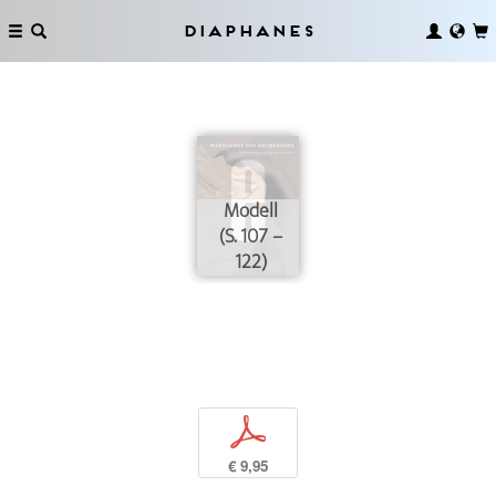
Diaphanes
Modell
(S. 107 –
122)
p
€ 9,95