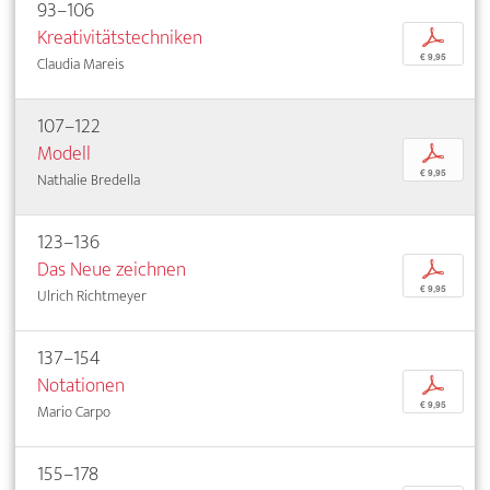
93–106
Kreativitätstechniken
p
€ 9,95
Claudia Mareis
107–122
Modell
p
€ 9,95
Nathalie Bredella
123–136
Das Neue zeichnen
p
€ 9,95
Ulrich Richtmeyer
137–154
Notationen
p
€ 9,95
Mario Carpo
155–178