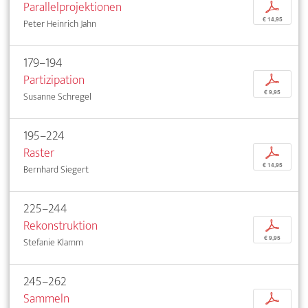
Parallelprojektionen
p
€ 14,95
Peter Heinrich Jahn
179–194
Partizipation
p
€ 9,95
Susanne Schregel
195–224
Raster
p
€ 14,95
Bernhard Siegert
225–244
Rekonstruktion
p
€ 9,95
Stefanie Klamm
245–262
Sammeln
p