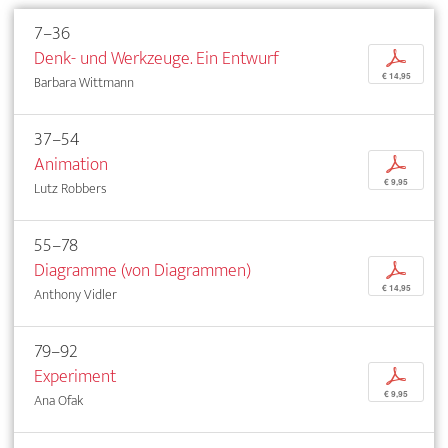
7–36
Denk- und Werkzeuge. Ein Entwurf
p
€ 14,95
Barbara Wittmann
37–54
Animation
p
€ 9,95
Lutz Robbers
55–78
Diagramme (von Diagrammen)
p
€ 14,95
Anthony Vidler
79–92
Experiment
p
€ 9,95
Ana Ofak