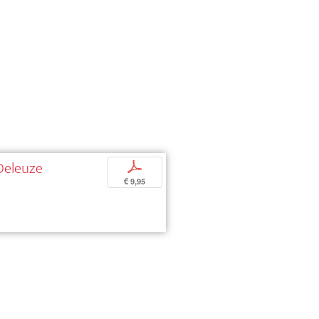
Deleuze
p
€ 9,95