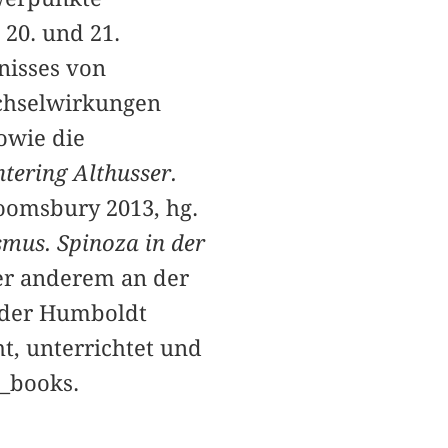
20. und 21.
nisses von
echselwirkungen
owie die
tering Althusser.
oomsbury 2013, hg.
smus. Spinoza in der
ter anderem an der
, der Humboldt
t, unterrichtet und
b_books.