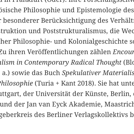
ösische Philosophie und Epistemologie des 
r besonderer Berücksichtigung des Verhält
truktion und Poststrukturalismus, die W
her Philosophie- und Kolonialgeschichte s
Zu ihren Veröffentlichungen zählen
Encoun
ialism in Contemporary Radical Thought
(Bl
u. a.) sowie das Buch
Spekulativer Materiali
Philosophie
(Turia + Kant 2018). Sie hat un
tgart, der Universität der Künste, Berlin
, und der Jan van Eyck Akademie, Maastrich
eberkreis des Berliner Verlagskollektivs 