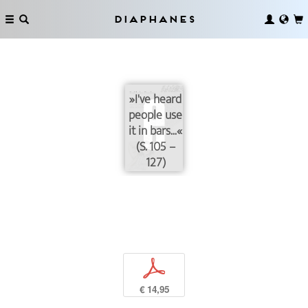
Diaphanes
»I've heard
people use
it in bars...«
(S. 105 –
127)
p
€ 14,95