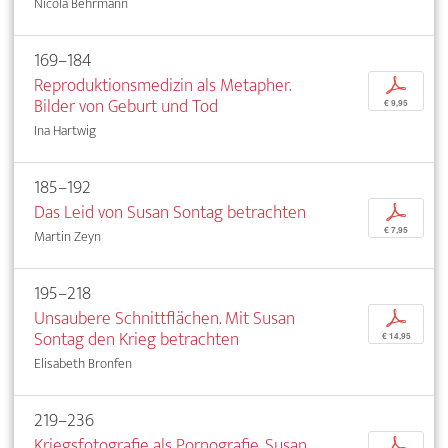
Nicola Behrmann
169–184
Reproduktionsmedizin als Metapher.
p
Bilder von Geburt und Tod
€ 9,95
Ina Hartwig
185–192
Das Leid von Susan Sontag betrachten
p
€ 7,95
Martin Zeyn
195–218
Unsaubere Schnittflächen. Mit Susan
p
Sontag den Krieg betrachten
€ 14,95
Elisabeth Bronfen
219–236
Kriegsfotografie als Pornografie. Susan
p