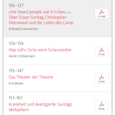
105–127
»I've heard people use it in bars...«.
p
Über Susan Sontag, Christopher
€ 14,95
Isherwood und die Listen des Camp
Eckhard Schumacher
129–134
Was soll's. Ochs vorm Scheunentor
p
€ 7,95
Heide Schlüpmann
135–147
Das Theater der Theorie
p
€ 9,95
Eva Meyer
151–167
Krankheit und Avantgarde. Sontags
p
Metaphern
€ 9,95