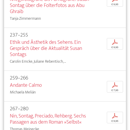
Sontag über die Folterfotos aus Abu
€ 9,95
Ghraib
Tanja Zimmermann
237–255
Ethik und Ästhetik des Sehens. Ein
p
Gespräch über die Aktualität Susan
€ 9,95
Sontags
Carolin Emcke, Juliane Rebentisch, ...
259–266
Andante Calmo
p
€ 7,95
Michaela Melián
267–280
Nin, Sontag, Preciado, Rehberg. Sechs
p
Passagen aus dem Roman »Selbst«
€ 9,95
Thomas Meinecke