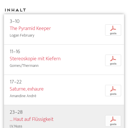
Inhalt
3–10
The Pyramid Keeper
p
gratis
Logan February
11–16
Stereoskopie mit Kiefern
p
gratis
Gomes/Thermann
17–22
Saturne, exhaure
p
gratis
Amandine André
23–28
… Haut auf Flüssigkeit
p
gratis
I.V. Nuss