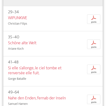
29–34
WIPUNKWE
p
gratis
Christian Filips
35–40
Schöne alte Welt
p
gratis
Ariane Koch
41–48
Si elle s’allonge, le ciel tombe et
p
renversée elle fuit.
gratis
Gorge Bataille
49–64
Nahe den Enden, fernab der Inseln
p
gratis
Samuel Hamen