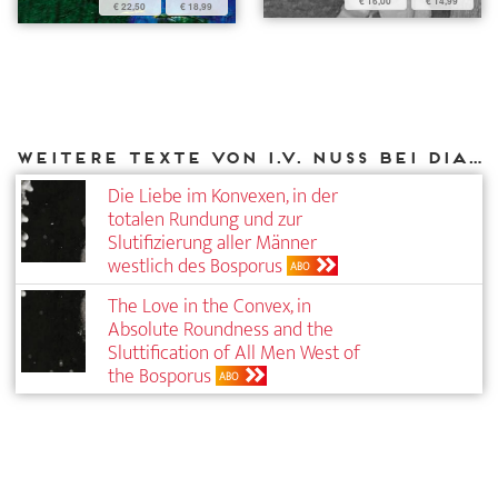
€ 16,00
€ 14,99
€ 22,50
€ 18,99
Weitere Texte von I.V. Nuss bei DIAPHANES
Die Liebe im Konvexen, in der
totalen ­Rundung und zur
Slutifizierung aller Männer
westlich des Bosporus
ABO
The Love in the Convex, in
Absolute Roundness and the
Sluttification of All Men West of
the Bosporus
ABO