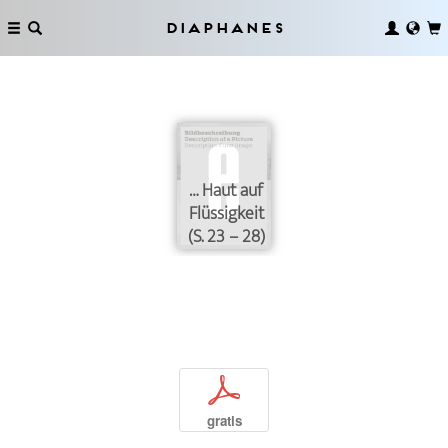
Diaphanes
… Haut auf
Flüssigkeit
(S. 23 – 28)
p
gratis