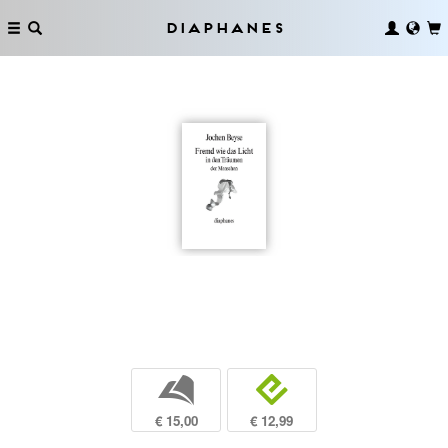
Diaphanes
b
e
€ 15,00
€ 12,99