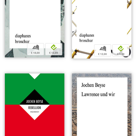
b
e
b
e
€ 18,00
€ 14,99
€ 12,00
€ 9,99