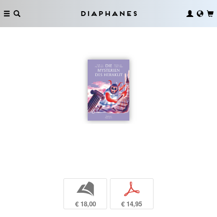
Diaphanes
b
p
€ 18,00
€ 14,95