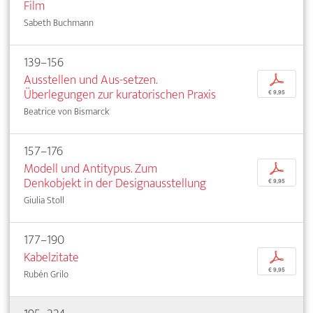
Film
Sabeth Buchmann
139–156
Ausstellen und Aus-setzen.
p
Überlegungen zur kuratorischen Praxis
€ 9,95
Beatrice von Bismarck
157–176
Modell und Antitypus. Zum
p
Denkobjekt in der Designausstellung
€ 9,95
Giulia Stoll
177–190
Kabelzitate
p
€ 9,95
Rubén Grilo