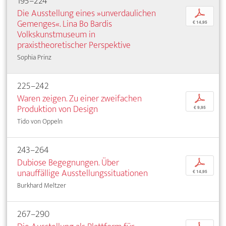
195–224
Die Ausstellung eines »unverdaulichen
p
Gemenges«. Lina Bo Bardis
€ 14,95
Volkskunstmuseum in
praxistheoretischer Perspektive
Sophia Prinz
225–242
Waren zeigen. Zu einer zweifachen
p
Produktion von Design
€ 9,95
Tido von Oppeln
243–264
Dubiose Begegnungen. Über
p
unauffällige Ausstellungssituationen
€ 14,95
Burkhard Meltzer
267–290