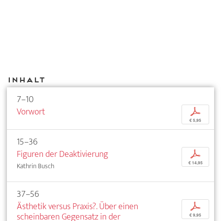
Inhalt
7–10
Vorwort
p
€ 5,95
15–36
Figuren der Deaktivierung
p
€ 14,95
Kathrin Busch
37–56
Ästhetik versus Praxis?. Über einen
p
scheinbaren Gegensatz in der
€ 9,95