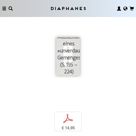
Diaphanes
Die
Ausstellung
eines
»unverdaulichen
Gemenges«
(S. 195 –
224)
p
€ 14,95