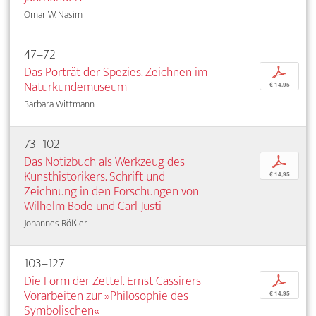
Omar W. Nasim
47–72
Das Porträt der Spezies. Zeichnen im
p
Naturkundemuseum
€ 14,95
Barbara Wittmann
73–102
Das Notizbuch als Werkzeug des
p
Kunsthistorikers. Schrift und
€ 14,95
Zeichnung in den Forschungen von
Wilhelm Bode und Carl Justi
Johannes Rößler
103–127
Die Form der Zettel. Ernst Cassirers
p
Vorarbeiten zur »Philosophie des
€ 14,95
Symbolischen«