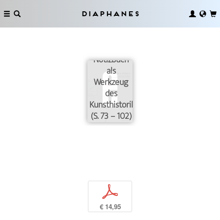
Diaphanes
Das
Notizbuch
als
Werkzeug
des
Kunsthistorikers
(S. 73 – 102)
p
€ 14,95