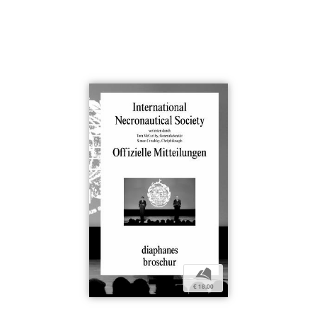
b
€ 18,00