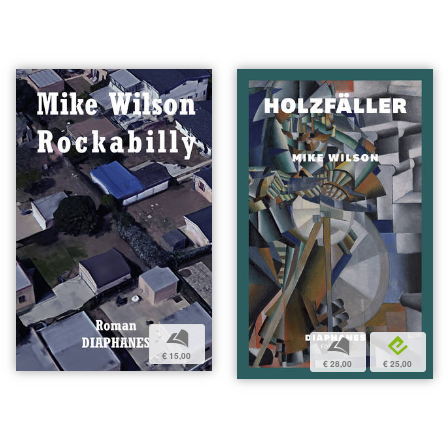
b
b
e
€ 15,00
€ 28,00
€ 25,00