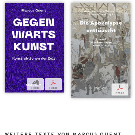
b
p
p
€ 30,00
€ 30,00
€ 25,00
Weitere Texte von Marcus Quent bei DIAPHANES