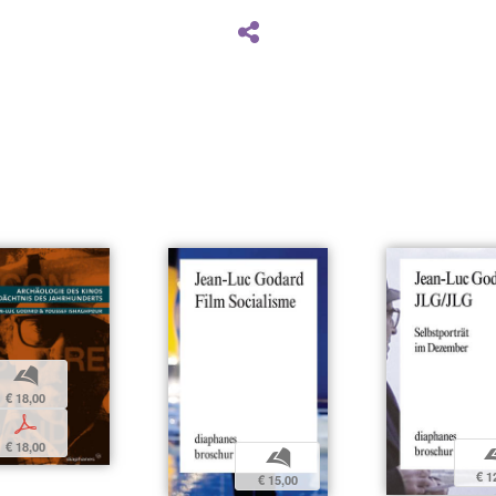
b
€ 18,00
p
€ 18,00
b
€ 1
€ 15,00