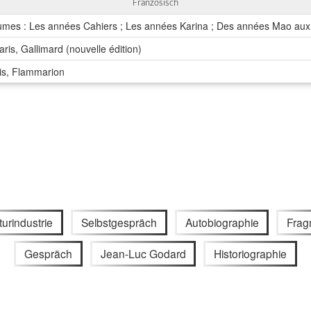
Französisch
lumes : Les années Cahiers ; Les années Karina ; Des années Mao aux
aris, Gallimard (nouvelle édition)
is, Flammarion
turindustrie
Selbstgespräch
Autobiographie
Frag
Gespräch
Jean-Luc Godard
Historiographie