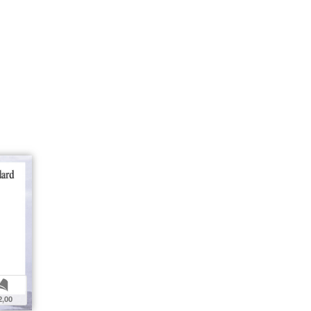
b
2,00