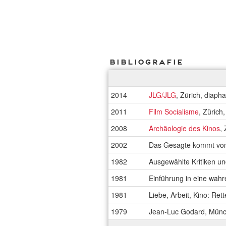
Bibliografie
2014
JLG/JLG
, Zürich, diaph
2011
Film Socialisme
, Zürich
2008
Archäologie des Kinos
,
2002
Das Gesagte kommt vom
1982
Ausgewählte Kritiken u
1981
Einführung in eine wah
1981
Liebe, Arbeit, Kino: Ret
1979
Jean-Luc Godard, Münc