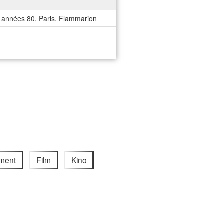
 années 80, Paris, Flammarion
ment
Film
Kino