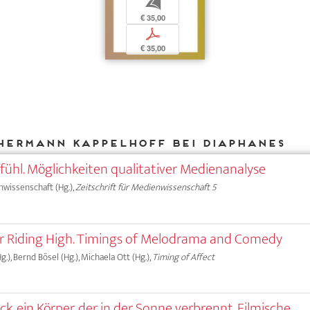
b
€ 35,00
p
€ 35,00
Hermann Kappelhoff bei DIAPHANES
ühl. Möglichkeiten qualitativer Medienanalyse
nwissenschaft (Hg.),
Zeitschrift für Medienwissenschaft 5
r Riding High. Timings of Melodrama and Comedy
.), Bernd Bösel (Hg.), Michaela Ott (Hg.),
Timing of Affect
ick, ein Körper, der in der Sonne verbrennt. Filmische