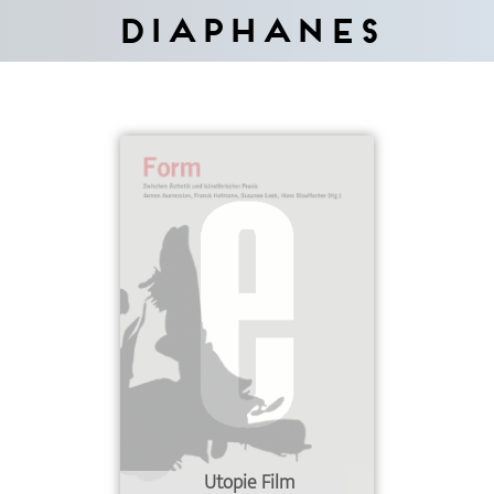
Diaphanes
Utopie Film