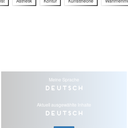
nst
Ästhetik
Kontur
Kunsttheorie
Wahrnehm
Meine Sprache
Deutsch
Aktuell ausgewählte Inhalte
Deutsch