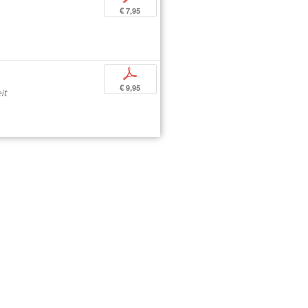
€ 7,95
p
€ 9,95
it