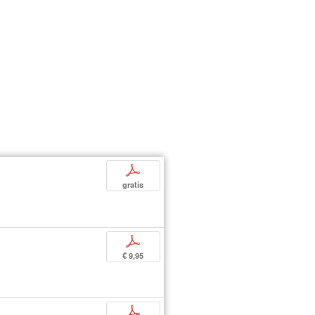
p
gratis
p
€ 9,95
p