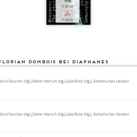
b
€ 45,00
p
€ 45,00
Florian Dombois bei DIAPHANES
ira Fliescher (Hg.), Dieter Mersch (Hg.), Julia Rintz (Hg.),
Ästhetisches Denken
ira Fliescher (Hg.), Dieter Mersch (Hg.), Julia Rintz (Hg.),
Ästhetisches Denken