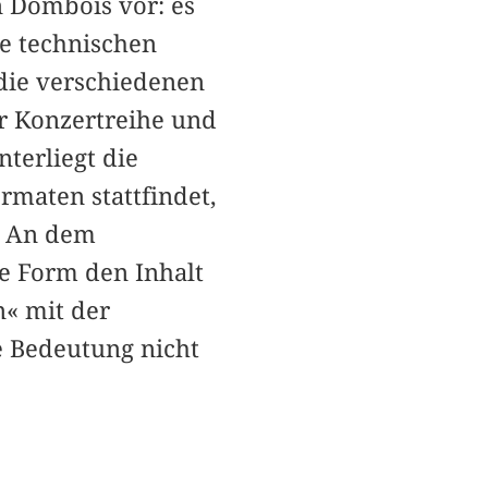
n Dombois vor: es
e technischen
die verschiedenen
er Konzertreihe und
terliegt die
rmaten stattfindet,
. An dem
ie Form den Inhalt
n« mit der
e Bedeutung nicht