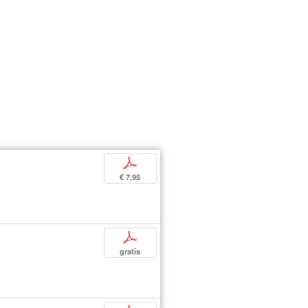
p
€ 7,95
p
gratis