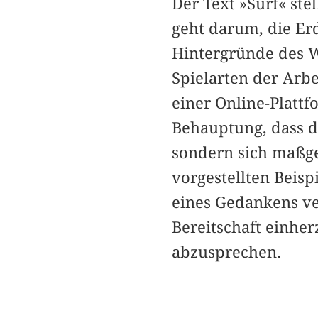
Der Text »Surf« ste
geht darum, die Er
Hintergründe des W
Spielarten der Arbe
einer Online-Plattf
Behauptung, dass d
sondern sich maßge
vorgestellten Beisp
eines Gedankens ve
Bereitschaft einhe
abzusprechen.