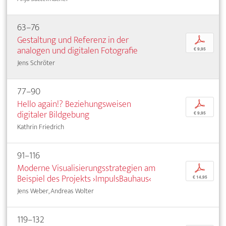
63–76
Gestaltung und Referenz in der
p
analogen und digitalen Fotografie
€ 9,95
Jens Schröter
77–90
Hello again!? Beziehungsweisen
p
digitaler Bildgebung
€ 9,95
Kathrin Friedrich
91–116
Moderne Visualisierungsstrategien am
p
Beispiel des Projekts ›ImpulsBauhaus‹
€ 14,95
Jens Weber, Andreas Wolter
119–132