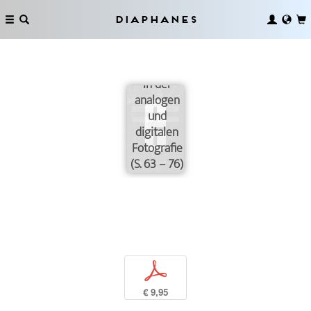
Diaphanes
Gestaltung
und
Referenz
in der
analogen
und
digitalen
Fotografie
(S. 63 – 76)
p
€ 9,95