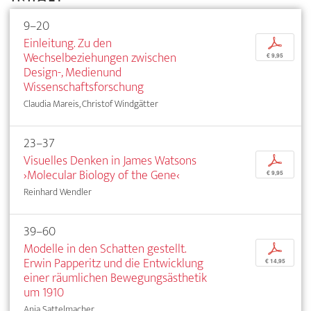
9–20
Einleitung. Zu den
p
Wechselbeziehungen zwischen
€ 9,95
Design-, Medienund
Wissenschaftsforschung
Claudia Mareis, Christof Windgätter
23–37
Visuelles Denken in James Watsons
p
›Molecular Biology of the Gene‹
€ 9,95
Reinhard Wendler
39–60
Modelle in den Schatten gestellt.
p
Erwin Papperitz und die Entwicklung
€ 14,95
einer räumlichen Bewegungsästhetik
um 1910
Anja Sattelmacher