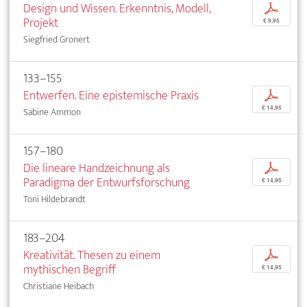
Design und Wissen. Erkenntnis, Modell,
p
Projekt
€ 9,95
Siegfried Gronert
133–155
Entwerfen. Eine epistemische Praxis
p
€ 14,95
Sabine Ammon
157–180
Die lineare Handzeichnung als
p
Paradigma der Entwurfsforschung
€ 14,95
Toni Hildebrandt
183–204
Kreativität. Thesen zu einem
p
mythischen Begriff
€ 14,95
Christiane Heibach