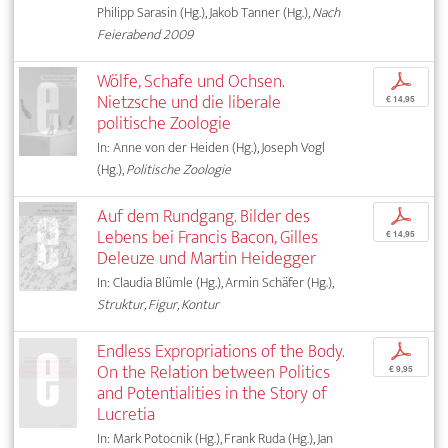
Philipp Sarasin (Hg.), Jakob Tanner (Hg.),
Nach
Feierabend 2009
Wölfe, Schafe und Ochsen.
p
Nietzsche und die liberale
€ 14,95
politische Zoologie
In: Anne von der Heiden (Hg.), Joseph Vogl
(Hg.),
Politische Zoologie
Auf dem Rundgang. Bilder des
p
Lebens bei Francis Bacon, Gilles
€ 14,95
Deleuze und Martin Heidegger
In: Claudia Blümle (Hg.), Armin Schäfer (Hg.),
Struktur, Figur, Kontur
Endless Expropriations of the Body.
p
On the Relation between Politics
€ 9,95
and Potentialities in the Story of
Lucretia
In: Mark Potocnik (Hg.), Frank Ruda (Hg.), Jan