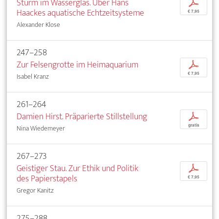
Sturm im Wasserglas. Über Hans
p
Haackes aquatische Echtzeitsysteme
€ 7,95
Alexander Klose
247–258
Zur Felsengrotte im Heimaquarium
p
€ 7,95
Isabel Kranz
261–264
Damien Hirst. Präparierte Stillstellung
p
gratis
Nina Wiedemeyer
267–273
Geistiger Stau. Zur Ethik und Politik
p
des Papierstapels
€ 7,95
Gregor Kanitz
275–288