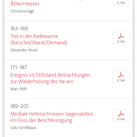
Äthermeeres
€ 7,95
Christina Vagt
163–169
Tod in der Badewanne
p
(Barschel/Marat/Demand)
€ 7,95
Alexander Klose
171–187
Ereignis im Stillstand. Betrachtungen
p
zur Wiederholung des Neuen
€ 7,95
Marc Rölli
189–201
Mediale Heterochronien. Gegenzeiten
p
im Fluss der Beschleunigung
€ 7,95
Götz Großklaus