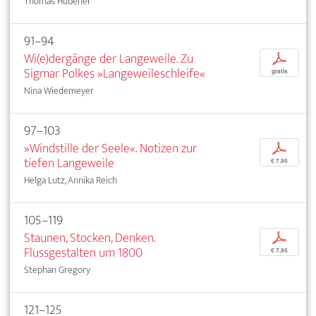
Thomas Hübener
91–94
Wi(e)dergänge der Langeweile. Zu
p
Sigmar Polkes »Langeweileschleife«
gratis
Nina Wiedemeyer
97–103
»Windstille der Seele«. Notizen zur
p
tiefen Langeweile
€ 7,95
Helga Lutz, Annika Reich
105–119
Staunen, Stocken, Denken.
p
Flussgestalten um 1800
€ 7,95
Stephan Gregory
121–125