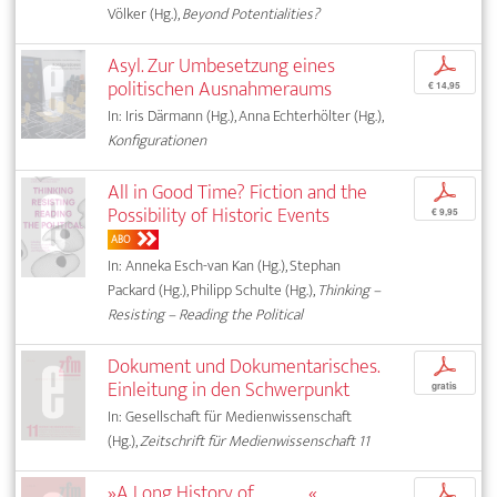
Völker (Hg.),
Beyond Potentialities?
Asyl. Zur Umbesetzung eines
p
politischen Ausnahmeraums
€ 14,95
In: Iris Därmann (Hg.), Anna Echterhölter (Hg.),
Konfigurationen
All in Good Time? Fiction and the
p
Possibility of Historic Events
€ 9,95
ABO
In: Anneka Esch-van Kan (Hg.), Stephan
Packard (Hg.), Philipp Schulte (Hg.),
Thinking –
Resisting – Reading the Political
Dokument und Dokumentarisches.
p
Einleitung in den Schwerpunkt
gratis
In: Gesellschaft für Medienwissenschaft
(Hg.),
Zeitschrift für Medienwissenschaft 11
»A Long History of ______.«.
p