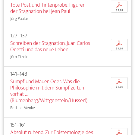
Tote Post und Tintenprobe. Figuren
p
der Stagnation bei Jean Paul
€ 7,95
Jörg Paulus
127–137
Schreiben der Stagnation. Juan Carlos
p
Onetti und das neue Leben
€ 7,95
Jörn Etzold
141–148
Sumpf und Mauer. Oder: Was die
p
Philosophie mit dem Sumpf zu tun
€ 7,95
vorhat ...
(Blumenberg/Wittgenstein/Husserl)
Bettine Menke
151–161
Absolut ruhend. Zur Epistemologie des
p