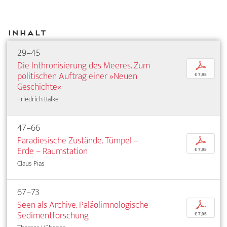
Inhalt
29–45
Die Inthronisierung des Meeres. Zum
p
politischen Auftrag einer »Neuen
€ 7,95
Geschichte«
Friedrich Balke
47–66
Paradiesische Zustände. Tümpel –
p
Erde – Raumstation
€ 7,95
Claus Pias
67–73
Seen als Archive. Paläolimnologische
p
Sedimentforschung
€ 7,95