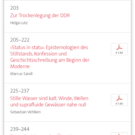
203
Zur Trockenlegung der DDR
Helga Lutz
205–222
›Status in statu‹. Epistemologien des
p
Stillstands, Konfession und
€ 7,95
Geschichtsschreibung am Beginn der
Moderne
Marcus Sandl
225–237
Stille Wasser sind kalt. Winde, Wellen
p
und suprafluide Gewässer nahe null
€ 7,95
Sebastian Vehlken
239–244