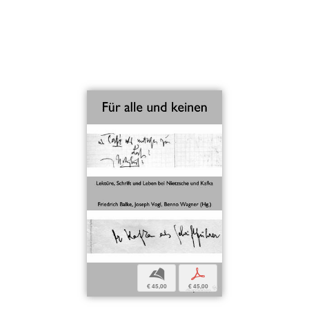
b
p
€ 45,00
€ 45,00