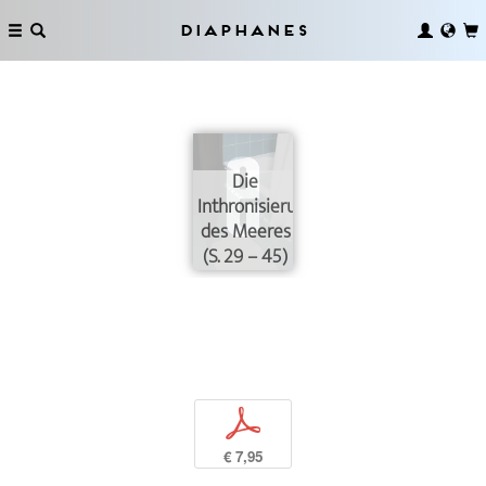
Diaphanes
Die
Inthronisierung
des Meeres
(S. 29 – 45)
p
€ 7,95