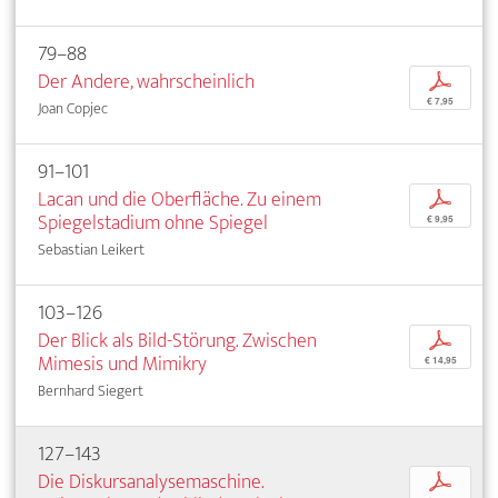
79–88
Der Andere, wahrscheinlich
p
€ 7,95
Joan Copjec
91–101
Lacan und die Oberfläche. Zu einem
p
Spiegelstadium ohne Spiegel
€ 9,95
Sebastian Leikert
103–126
Der Blick als Bild-Störung. Zwischen
p
Mimesis und Mimikry
€ 14,95
Bernhard Siegert
127–143
Die Diskursanalysemaschine.
p