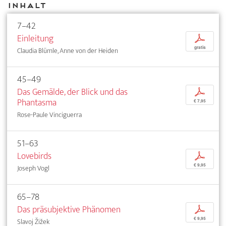
Inhalt
7–42
Einleitung
p
gratis
Claudia Blümle, Anne von der Heiden
45–49
Das Gemälde, der Blick und das
p
Phantasma
€ 7,95
Rose-Paule Vinciguerra
51–63
Lovebirds
p
€ 9,95
Joseph Vogl
65–78
Das präsubjektive Phänomen
p
€ 9,95
Slavoj Žižek