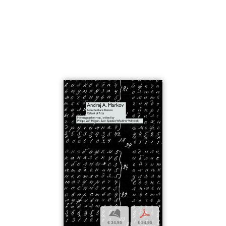
b
p
€ 34,95
€ 34,95