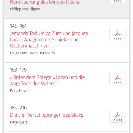
Heimsuchung des blinden Flecks
€ 9,95
Philipp von Hilgers
145–161
Jemands Tod. Unica Zürn und Jacques
p
Lacan. Anagramme, Subjekt- und
€ 9,95
Rechenmaschinen
Helga Lutz, Daniel Tyradellis
163–179
›Hinter dem Spiegel‹. Lacan und die
p
Abgründe der Malerei
€ 9,95
Edda Hevers
183–216
Die vier Verschiebungen des Blicks
p
€ 14,95
Peter Berz