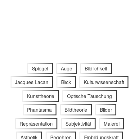
Spiegel
Auge
Bildlichkeit
Jacques Lacan
Blick
Kulturwissenschaft
Kunsttheorie
Optische Täuschung
Phantasma
Bildtheorie
Bilder
Repräsentation
Subjektivität
Malerei
Ästhetik
Begehren
Einbildungskraft