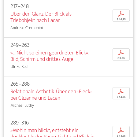
217–248
Über den Glanz. Der Blick als
p
Triebobjekt nach Lacan
€ 14,95
Andreas Cremonini
249–263
»... Nicht so einen geordneten Blick«.
p
Bild, Schirm und drittes Auge
€ 9,95
Ulrike Kadi
265–288
Relationale Ästhetik. Über den ›Fleck‹
p
bei Cézanne und Lacan
€ 14,95
Michael Lüthy
289–316
»Wohin man blickt, entsteht ein
p
dunkler Fleck«. Raum, Licht und Blick in
€ 14,95