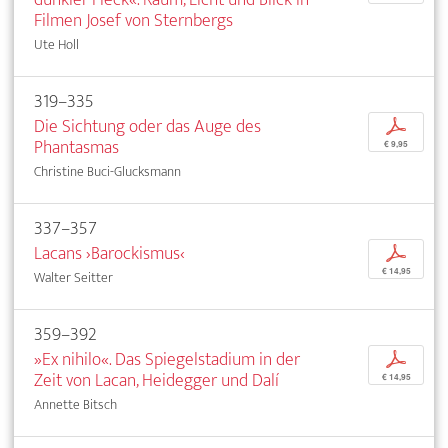
Filmen Josef von Sternbergs
Ute Holl
319–335
Die Sichtung oder das Auge des
p
Phantasmas
€ 9,95
Christine Buci-Glucksmann
337–357
Lacans ›Barockismus‹
p
€ 14,95
Walter Seitter
359–392
»Ex nihilo«. Das Spiegelstadium in der
p
Zeit von Lacan, Heidegger und Dalí
€ 14,95
Annette Bitsch