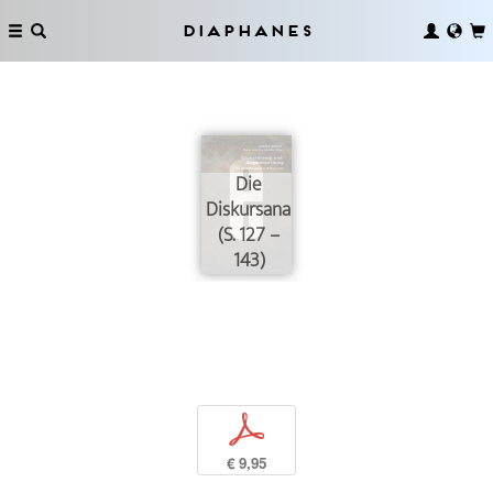
Diaphanes
Die
Diskursanalysemaschine
(S. 127 –
143)
p
€ 9,95