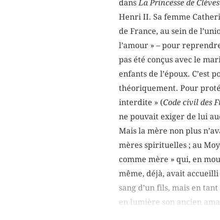
dans
La Princesse de Clèves
Henri II. Sa femme Catherin
de France, au sein de l’uni
l’amour » – pour reprendre 
pas été conçus avec le mari
enfants de l’époux. C’est p
théoriquement. Pour protég
interdite » (
Code civil des 
ne pouvait exiger de lui a
Mais la mère non plus n’ava
mères spirituelles ; au Moy
comme mère » qui, en moura
même, déjà, avait accueilli
sang d’un fils, mais en tant
en lumière son ancien aman