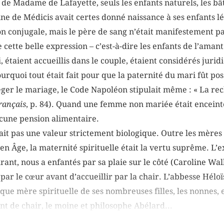
de Madame de Lafayette, seuls les enfants naturels, les bâ
e de Médicis avait certes donné naissance à ses enfants lé
on conjugale, mais le père de sang n’était manifestement pa
cette belle expression – c’est-à-dire les enfants de l’amant
, étaient accueillis dans le couple, étaient considérés ju
ourquoi tout était fait pour que la paternité du mari fût po
er le mariage, le Code Napoléon stipulait même : « La rec
Français
, p. 84). Quand une femme non mariée était encein
ucune pension alimentaire.
it pas une valeur strictement biologique. Outre les mères bi
en Âge, la maternité spirituelle était la vertu suprême. L’e
nt, nous a enfantés par sa plaie sur le côté (Caroline Wa
 par le cœur avant d’accueillir par la chair. L’abbesse Héloï
 que mère spirituelle de ses nombreuses filles, les nonnes, el
t de chair, le moine et philosophe Abélard...