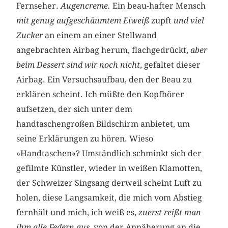
Fernseher.
Augencreme.
Ein beau-hafter Mensch
mit genug aufgeschäumtem Eiweiß
zupft
und viel
Zucker
an einem an einer Stellwand
angebrachten Airbag herum, flachgedrückt,
aber
beim Dessert sind wir noch nicht
, gefaltet dieser
Airbag. Ein Versuchsaufbau, den der Beau zu
erklären scheint. Ich müßte den Kopfhörer
aufsetzen, der sich unter dem
handtaschengroßen Bildschirm anbietet, um
seine Erklärungen zu hören. Wieso
»Handtaschen«? Umständlich schminkt sich der
gefilmte Künstler, wieder in weißen Klamotten,
der Schweizer Singsang derweil scheint Luft zu
holen, diese Langsamkeit, die mich vom Abstieg
fernhält und mich, ich weiß es,
zuerst reißt man
ihm alle Federn aus
, von der Annäherung an die