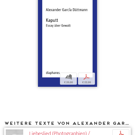
b
p
€ 20,00
€ 22,00
Weitere Texte von Alexander García Düttmann bei DIAPHANES
Liebeslied (Photographien) /
p