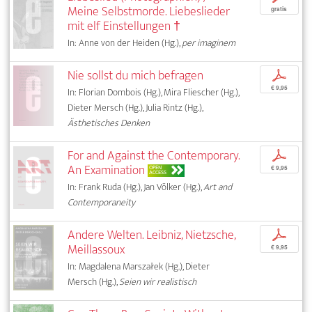
Meine Selbstmorde. Liebeslieder
gratis
mit elf Einstellungen †
In: Anne von der Heiden (Hg.),
per imaginem
Nie sollst du mich befragen
p
€ 9,95
In: Florian Dombois (Hg.), Mira Fliescher (Hg.),
Dieter Mersch (Hg.), Julia Rintz (Hg.),
Ästhetisches Denken
For and Against the Contemporary.
p
An Examination
OPEN
€ 9,95
ACCESS
In: Frank Ruda (Hg.), Jan Völker (Hg.),
Art and
Contemporaneity
Andere Welten. Leibniz, Nietzsche,
p
Meillassoux
€ 9,95
In: Magdalena Marszałek (Hg.), Dieter
Mersch (Hg.),
Seien wir realistisch