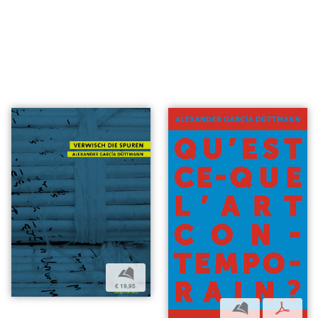
b
€ 19,95
b
p