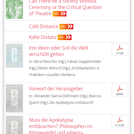
Can There Be a Society Without
Ceremony or the Critical Question
of Theatre
ABO
Cold Distance
ABO
Kalte Distanz
ABO
Irre Ideen oder Soll die Welt
p
verschütt gehen
€ 7,95
In: Mira Fliescher (Hg.), Fabian Goppelsröder
(Hg.), Dieter Mersch (Hg.),
Sichtbarkeiten 4:
Praktiken visuellen Denkens
Vorwort der Herausgeber
p
gratis
In: Alexander García Düttmann (Hg.), Marcus
Quent (Hg.),
Die Apokalypse enttäuscht
Muss die Apokalypse
p
enttäuschen?. Philosophen im
€ 14,95
Klimawandel und »davor«