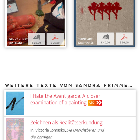
b
p
b
p
€ 40,00
€ 50,00
€ 25,00
€ 25,00
Weitere Texte von Sandra Frimmel bei DIAPHANES
I Hate the Avant-garde. A closer
examination of a painting
ABO
Zeichnen als Realitätserkundung
In: Victoria Lomasko,
Die Unsichtbaren und
die Zornigen