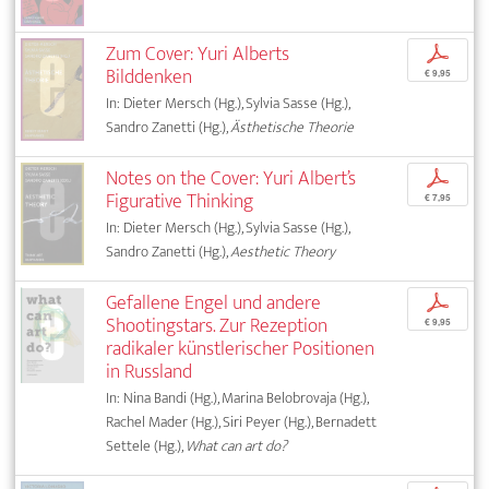
Zum Cover: Yuri Alberts
p
Bilddenken
€ 9,95
In: Dieter Mersch (Hg.), Sylvia Sasse (Hg.),
Sandro Zanetti (Hg.),
Ästhetische Theorie
Notes on the Cover: Yuri Albert’s
p
Figurative Thinking
€ 7,95
In: Dieter Mersch (Hg.), Sylvia Sasse (Hg.),
Sandro Zanetti (Hg.),
Aesthetic Theory
Gefallene Engel und andere
p
Shootingstars. Zur Rezeption
€ 9,95
radikaler künstlerischer Positionen
in Russland
In: Nina Bandi (Hg.), Marina Belobrovaja (Hg.),
Rachel Mader (Hg.), Siri Peyer (Hg.), Bernadett
Settele (Hg.),
What can art do?