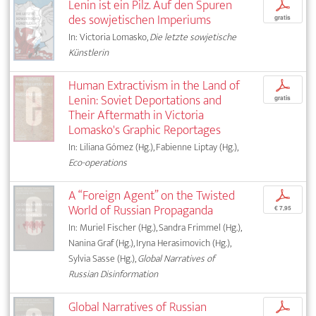
Lenin ist ein Pilz. Auf den Spuren
p
des sowjetischen Imperiums
gratis
In: Victoria Lomasko,
Die letzte sowjetische
Künstlerin
Human Extractivism in the Land of
p
Lenin: Soviet Deportations and
gratis
Their Aftermath in Victoria
Lomasko's Graphic Reportages
In: Liliana Gómez (Hg.), Fabienne Liptay (Hg.),
Eco-operations
A “Foreign Agent” on the Twisted
p
World of Russian Propaganda
€ 7,95
In: Muriel Fischer (Hg.), Sandra Frimmel (Hg.),
Nanina Graf (Hg.), Iryna Herasimovich (Hg.),
Sylvia Sasse (Hg.),
Global Narratives of
Russian Disinformation
Global Narratives of Russian
p