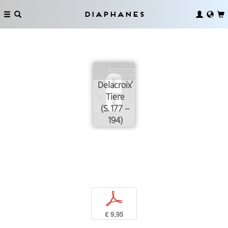
Diaphanes
Delacroix‘
Tiere
(S. 177 –
194)
p
€ 9,95