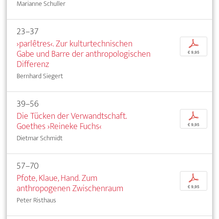
Marianne Schuller
23–37
›parlêtres‹. Zur kulturtechnischen
p
Gabe und Barre der anthropologischen
€ 9,95
Differenz
Bernhard Siegert
39–56
Die Tücken der Verwandtschaft.
p
Goethes ›Reineke Fuchs‹
€ 9,95
Dietmar Schmidt
57–70
Pfote, Klaue, Hand. Zum
p
anthropogenen Zwischenraum
€ 9,95
Peter Risthaus