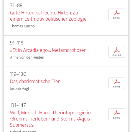
71–88
Gute Hirten, schlechte Hirten. Zu
p
einem Leitmotiv politischer Zoologie
€ 9,95
Thomas Macho
91–118
»Et in Arcadia ego«. Metamorphosen
p
€ 14,95
Anne von der Heiden
119–130
Das charismatische Tier
p
€ 9,95
Joseph Vogl
131–147
Wolf, Mensch, Hund. Theriotopologie in
p
›Brehms Tierleben‹ und Storms ›Aquis
€ 9,95
Submersus‹