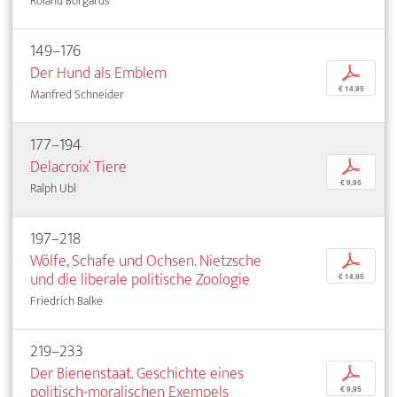
Roland Borgards
149–176
Der Hund als Emblem
p
€ 14,95
Manfred Schneider
177–194
Delacroix‘ Tiere
p
€ 9,95
Ralph Ubl
197–218
Wölfe, Schafe und Ochsen. Nietzsche
p
und die liberale politische Zoologie
€ 14,95
Friedrich Balke
219–233
Der Bienenstaat. Geschichte eines
p
politisch-moralischen Exempels
€ 9,95