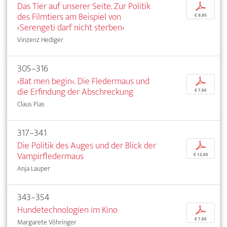
Das Tier auf unserer Seite. Zur Politik
p
des Filmtiers am Beispiel von
€ 9,95
›Serengeti darf nicht sterben‹
Vinzenz Hediger
305–316
›Bat men begin‹. Die Fledermaus und
p
die Erfindung der Abschreckung
€ 7,95
Claus Pias
317–341
Die Politik des Auges und der Blick der
p
Vampirfledermaus
€ 12,95
Anja Lauper
343–354
Hundetechnologien im Kino
p
€ 7,95
Margarete Vöhringer