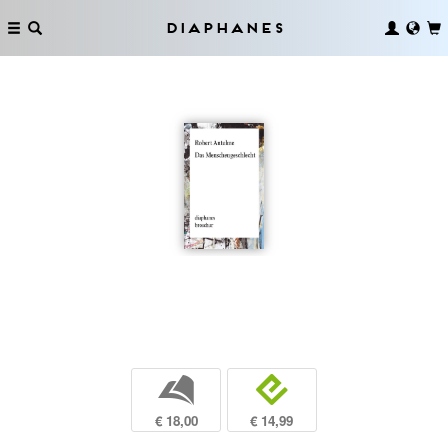
Diaphanes
b
e
€ 18,00
€ 14,99