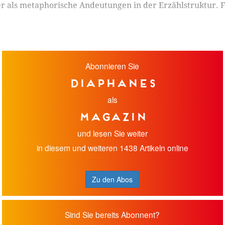
 als metaphorische Andeutungen in der Erzählstruktur. 
Abonnieren Sie
diaphanes
als
Magazin
und lesen Sie weiter
in diesem und weiteren 1438 Artikeln online
Zu den Abos
Sind Sie bereits Abonnent?