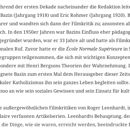
während der ersten Dekade nacheinander die Redaktion lei
 Bazin (Jahrgang 1918) und Eric Rohmer (Jahrgang 1920). 
rer und wandten sich dann der Filmkritik zu; ansonsten ab
h. In den 1950er Jahren war Bazins Einfluss eher pädagogi
gegründet wurden, war er 33 Jahre alt und hatte als Filmkr
nalen Ruf. Zuvor hatte er die
École Normale Supérieure
in 
egruppen teilgenommen, die sich mit wichtigen Konzepten
sondere mit Henri Bergsons Theorien der Wahrnehmung. I
gnete Bazin zum ersten Mal dem Herausgeber dieser Zeit
kaler Katholizismus ihn sein ganzes Leben begleiten sollte
nso an wie sein soziales Gewissen und sein Einsatz für kul
ie außergewöhnlichen Filmkritiken von Roger Leenhardt, i
laire verfassten Artikelserien. Leenhardts Behauptung, de
die Dinge, wie sie waren, erreicht werden, beeindruckte 