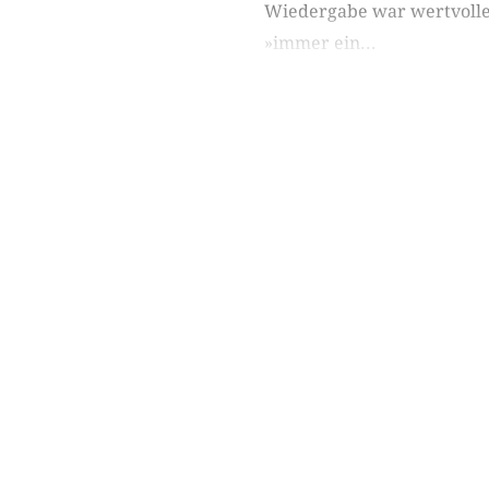
Wiedergabe war wertvoller
»immer ein...