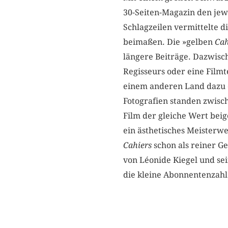
30-Seiten-Magazin den jew
Schlagzeilen vermittelte d
beimaßen. Die »gelben
Cah
längere Beiträge. Dazwisch
Regisseurs oder eine Film
einem anderen Land dazu 
Fotografien standen zwisc
Film der gleiche Wert bei
ein ästhetisches Meisterw
Cahiers
schon als reiner G
von Léonide Kiegel und s
die kleine Abonnentenzahl