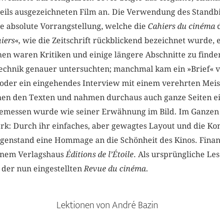
eils ausgezeichneten Film an. Die Verwendung des Standbi
ie absolute Vorrangstellung, welche die
Cahiers du cinéma
iers
«
,
wie die Zeitschrift rückblickend
bezeichnet wurde, e
en waren Kritiken und einige längere Abschnitte zu finden,
technik genauer untersuchten; manchmal kam ein »Brief« v
oder ein eingehendes Interview mit einem verehrten Mei
hen den Texten und nahmen durchaus auch ganze Seiten e
gemessen wurde wie seiner Erwähnung im Bild. Im Ganzen
erk: Durch ihr einfaches, aber gewagtes Layout und die K
egenstand eine Hommage an die Schönheit des Kinos. Finan
einem Verlagshaus
Éditions de l’Étoile
. Als ursprüngliche L
 der nun eingestellten
Revue du cinéma
.
Lektionen von André Bazin