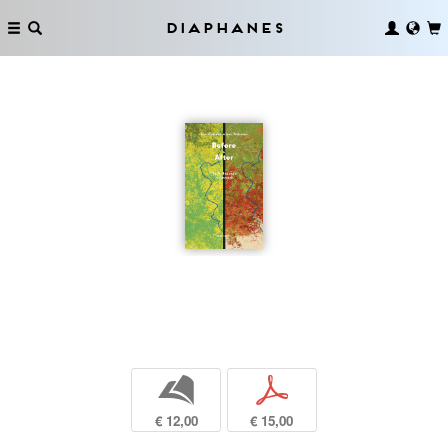
Diaphanes
b
p
€ 12,00
€ 15,00