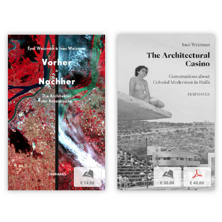
b
b
p
€ 14,00
€ 35,00
€ 40,00