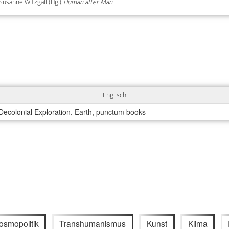
 Susanne Witzgall (Hg.),
Human after Man
Englisch
ecolonial Exploration, Earth, punctum books
osmopolitik
Transhumanismus
Kunst
Klima