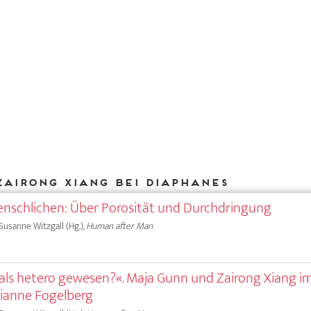
Zairong Xiang bei DIAPHANES
nschlichen: Über Porosität und Durchdringung
 Susanne Witzgall (Hg.),
Human after Man
mals hetero gewesen?«. Maja Gunn und Zairong Xiang i
rianne Fogelberg