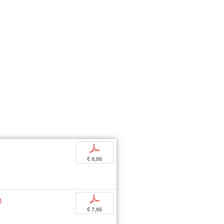
p
€ 9,95
m
p
€ 7,95