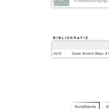
In: Marietta Kesting (Hg.),
Bibliografie
2018
Queer Ancient Ways: A D
Kunsttheorie
K