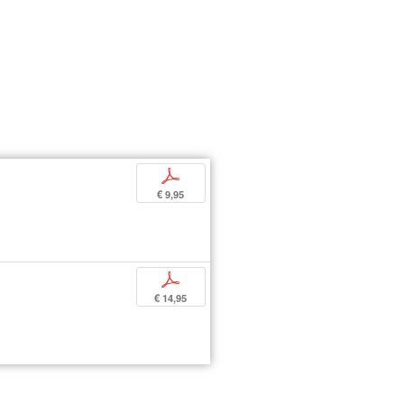
p
€ 9,95
p
€ 14,95