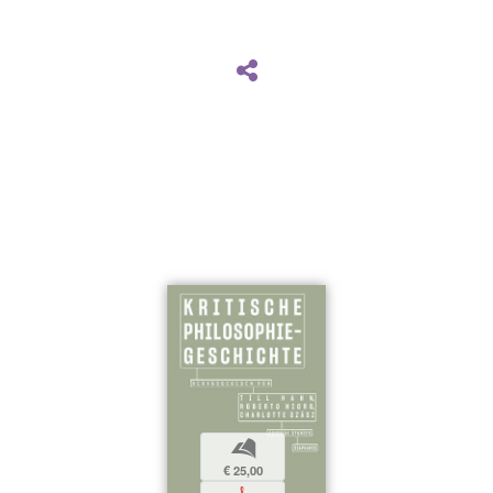
b
€ 25,00