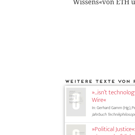
Wissens«von ETH un
Weitere Texte von 
»...isn’t technol
Wire«
In: Gerhard Gamm (Hg.), Pe
Jahrbuch Technikphilosop
»Political Justic