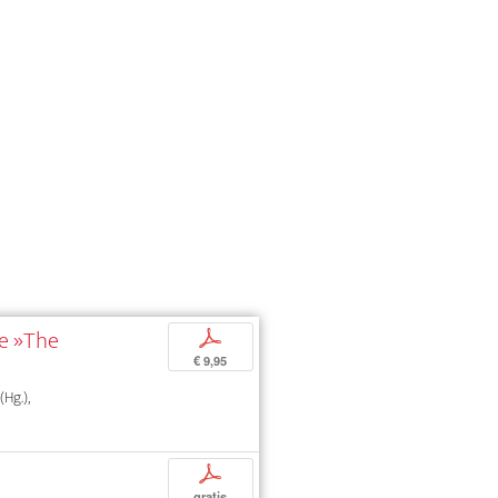
ie »The
p
€ 9,95
Hg.),
p
gratis