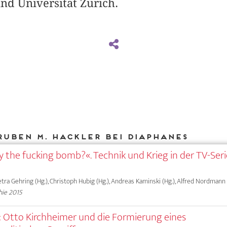
d Universität Zürich.
Ruben M. Hackler bei DIAPHANES
ogy the fucking bomb?«. Technik und Krieg in der TV-Ser
tra Gehring (Hg.), Christoph Hubig (Hg.), Andreas Kaminski (Hg.), Alfred Nordmann (
hie 2015
e«: Otto Kirchheimer und die Formierung eines