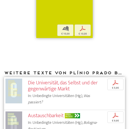
b
p
€ 10,00
€ 10,00
Weitere Texte von Plínio Prado bei DIAPHANES
Die Universität, das Selbst und der
p
gegenwärtige Markt
€ 5,95
In: Unbedingte Universitäten (Hg.),
Was
passiert?
Austauschbarkeit
p
OPEN
ACCESS
€ 9,95
In: Unbedingte Universitäten (Hg.),
Bologna-
Bestiarium