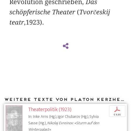
Revolution geschrieben,
Das
schöpferische Theater
(
Tvorčeskij
teatr
,1923).
Weitere Texte von Platon Kerzhentsev bei DIAPHANES
Theaterpolitik (1923)
p
€ 9,95
In: Inke Arns (Hg.), Igor Chubarov (Hg.), Sylvia
Sasse (Hg.),
Nikolaj Evreinov: »Sturm auf den
Winterpalast«