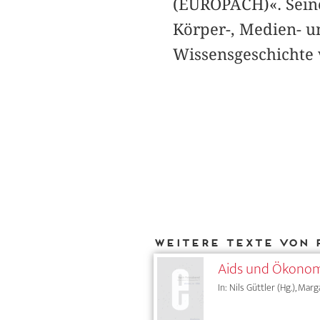
(EUROPACH)«. Seine
Körper-, Medien- u
Wissensgeschichte 
Weitere Texte von 
Aids und Ökonomi
In: Nils Güttler (Hg.), Mar