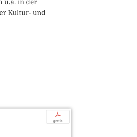
u.a. in der
er Kultur- und
p
gratis