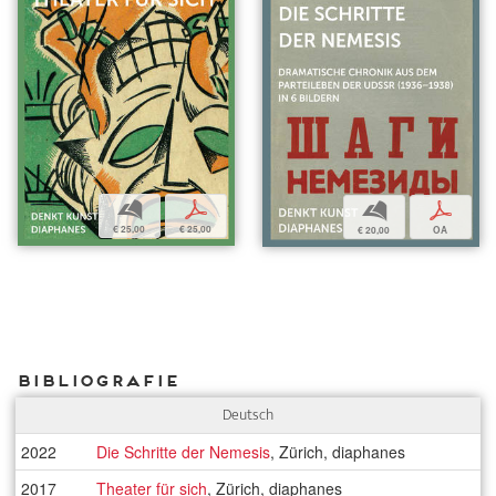
b
p
b
p
€ 25,00
€ 25,00
€ 20,00
OA
Bibliografie
Deutsch
2022
Die Schritte der Nemesis
, Zürich, diaphanes
2017
Theater für sich
, Zürich, diaphanes