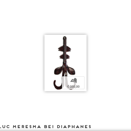
b
€ 350,00
Luc Meresma bei DIAPHANES