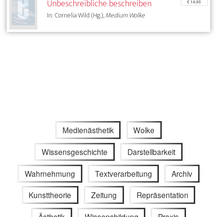
Unbeschreibliche beschreiben
€ 14,95
In: Cornelia Wild (Hg.),
Medium Wolke
Medienästhetik
Wolke
Wissensgeschichte
Darstellbarkeit
Wahrnehmung
Textverarbeitung
Archiv
Kunsttheorie
Zeitung
Repräsentation
Ästhetik
Wissensbildung
Praxis