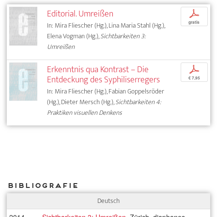
Editorial. Umreißen
p
gratis
In: Mira Fliescher (Hg.), Lina Maria Stahl (Hg.),
Elena Vogman (Hg.),
Sichtbarkeiten 3:
Umreißen
Erkenntnis qua Kontrast – Die
p
Entdeckung des Syphiliserregers
€ 7,95
In: Mira Fliescher (Hg.), Fabian Goppelsröder
(Hg.), Dieter Mersch (Hg.),
Sichtbarkeiten 4:
Praktiken visuellen Denkens
Bibliografie
Deutsch
2014
Sichtbarkeiten 3: Umreißen
, Zürich, diaphanes