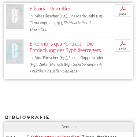
Editorial. Umreißen
p
gratis
In: Mira Fliescher (Hg.), Lina Maria Stahl (Hg.),
Elena Vogman (Hg.),
Sichtbarkeiten 3:
Umreißen
Erkenntnis qua Kontrast – Die
p
Entdeckung des Syphiliserregers
€ 7,95
In: Mira Fliescher (Hg.), Fabian Goppelsröder
(Hg.), Dieter Mersch (Hg.),
Sichtbarkeiten 4:
Praktiken visuellen Denkens
Bibliografie
Deutsch
2014
Sichtbarkeiten 3: Umreißen
, Zürich, diaphanes