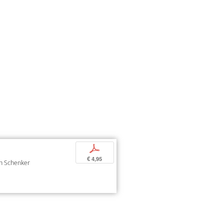
p
€ 4,95
oph Schenker