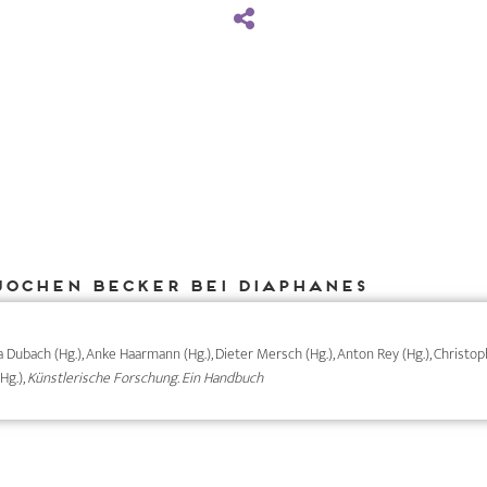
Jochen Becker bei DIAPHANES
ma Dubach (Hg.), Anke Haarmann (Hg.), Dieter Mersch (Hg.), Anton Rey (Hg.), Christ
Hg.),
Künstlerische Forschung. Ein Handbuch