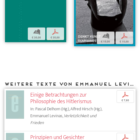
b
p
b
p
€ 35,00
€ 35,00
€ 15,00
€ 15,00
Weitere Texte von Emmanuel Levinas bei DIAPHANES
Einige Betrachtungen zur
p
Philosophie des Hitlerismus
€ 7,95
In: Pascal Delhom (Hg.), Alfred Hirsch (Hg.),
Emmanuel Levinas,
Verletzlichkeit und
Frieden
Prinzipien und Gesichter
p