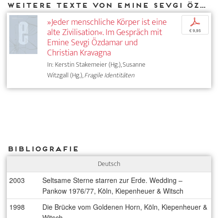
Weitere Texte von Emine Sevgi Özdamar bei DIAPHANES
»Jeder menschliche Körper ist eine
p
alte Zivilisation«. Im Gespräch mit
€ 9,95
Emine Sevgi Özdamar und
Christian Kravagna
In: Kerstin Stakemeier (Hg.), Susanne
Witzgall (Hg.),
Fragile Identitäten
Bibliografie
Deutsch
2003
Seltsame Sterne starren zur Erde. Wedding –
Pankow 1976/77, Köln, Kiepenheuer & Witsch
1998
Die Brücke vom Goldenen Horn, Köln, Kiepenheuer &
Witsch