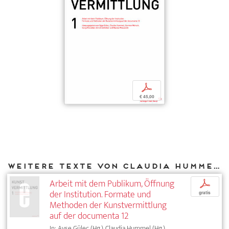
p
€ 45,00
Weitere Texte von Claudia Hummel bei DIAPHANES
Arbeit mit dem Publikum, Öffnung
p
der Institution. Formate und
gratis
Methoden der Kunstvermittlung
auf der documenta 12
In: Ayse Güleç (Hg.), Claudia Hummel (Hg.),